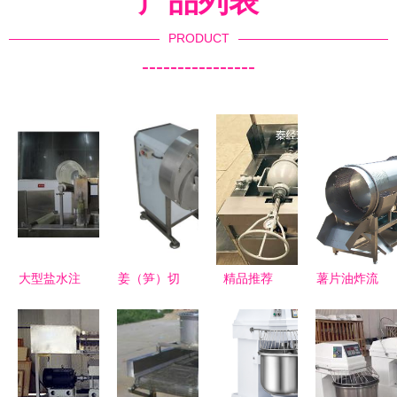
产品列表
PRODUCT
----------------
大型盐水注
姜（笋）切
精品推荐
薯片油炸流
射机 提升
丝切片机，
郑州市二七
水线 食品
肉品加工品
提升后厨效
区永佳食品
机械现代化
质的核心设
率的餐饮利
机械销售部
进程中的高
备
器—多麦达
——食品机
效助力者