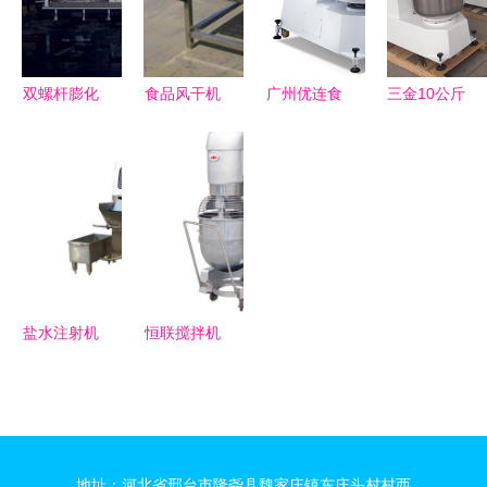
餐饮设备
械领域的可
靠伙伴
双螺杆膨化
食品风干机
广州优连食
三金10公斤
机 食品加
原理、生产
品加工机械
和面机 面
工领域的核
厂家与市场
专业烘焙设
食制作的得
心技术设备
价格解析
备与食品机
力助手，食
详解
械的卓越选
品机械领域
择
的可靠选择
盐水注射机
恒联搅拌机
提升肉制品
中国食品机
风味的核心
械行业的领
技术装备
军者与创新
——以诸城
典范
地址：河北省邢台市隆尧县魏家庄镇东庄头村村西