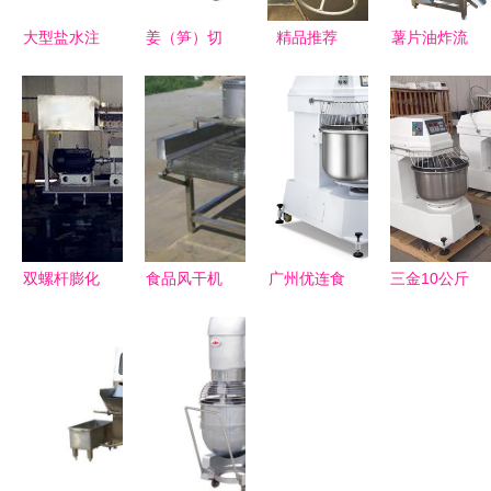
大型盐水注
姜（笋）切
精品推荐
薯片油炸流
射机 提升
丝切片机，
郑州市二七
水线 食品
肉品加工品
提升后厨效
区永佳食品
机械现代化
质的核心设
率的餐饮利
机械销售部
进程中的高
备
器—多麦达
——食品机
效助力者
餐饮设备
械领域的可
靠伙伴
双螺杆膨化
食品风干机
广州优连食
三金10公斤
机 食品加
原理、生产
品加工机械
和面机 面
工领域的核
厂家与市场
专业烘焙设
食制作的得
心技术设备
价格解析
备与食品机
力助手，食
详解
械的卓越选
品机械领域
择
的可靠选择