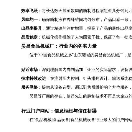
效率飞跃
：将长达数天甚至数周的腌制过程缩短至几分钟到
风味均一
：确保腌制液在肉纤维间均匀分布，产品口感一致，
出品率提升
：通过精确的注射增重，提高了产品的最终出品
品质稳定
：机械化操作排除了人为因素干扰，保证了每一批
昊昌食品机械厂：行业内的务实力量
位于“中国食品机械之乡”山东诸城的昊昌食品机械厂，
贴近市场
：深刻理解国内肉制品加工企业的实际需求，设备
技术持续改进
：在注射压力控制、针头排列设计、输送系统
服务网络
：提供从设备选型、调试到售后维护的全方位服务
昊昌等厂商的存在，使得先进的腌制技术不再是大企业
行业门户网站：信息枢纽与信任桥梁
在“食品机械|食品设备|食品机械设备行业最大的门户网