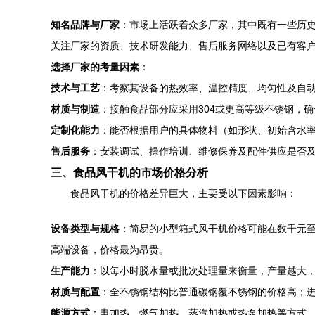
知名品牌与厂家
：市场上活跃着众多厂家，其中既有一些历
关注厂家的资质、技术研发能力、售后服务网络以及已有客
选择厂家的考量因素
：
技术与工艺
：考察其设备的热效率、温控精度、均匀性及自
材质与制造
：接触食品部分应采用304或更高等级不锈钢，
定制化能力
：能否根据用户的具体物料（如形状、初始含水
售后服务
：安装调试、操作培训、维修保养及配件供应是否
三、食品风干机的市场价格分析
食品风干机的价格差异巨大，主要受以下因素影响：
设备类型与规格
：简易的小型箱式风干机价格可能在数千元
高端设备，价格最为昂贵。
生产能力
：以每小时脱水量或批次处理量来衡量，产量越大
材质与配置
：全不锈钢结构比普通碳钢覆不锈钢的价格高；进
能源方式
：电加热、燃气加热、蒸汽加热或热泵加热等方式