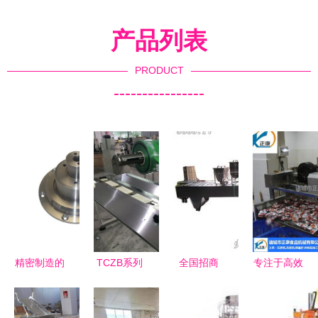
产品列表
PRODUCT
----------------
精密制造的
TCZB系列
全国招商
专注于高效
多面手 船
枕式包装机
八宝粥灌装
除水 江苏
舶电站、自
食品包装机
封口机——
正康食品机